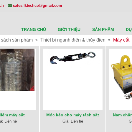
ech
sales.lktechco@gmail.com
TRANG CHỦ
GIỚI THIỆU
SẢN PHẨM
DỰ
 sách sản phẩm
Thiết bị ngành điện & thủy điện
Máy cắt, 
điểm máy cắt
Móc kéo cho máy tách sắt
Nam châm
á: Liên hệ
Giá: Liên hệ
G