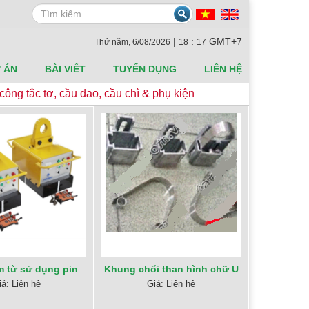
Search
|
:
GMT+7
Thứ năm, 6/08/2026
18
17
 ÁN
BÀI VIẾT
TUYỂN DỤNG
LIÊN HỆ
công tắc tơ, cầu dao, cầu chì & phụ kiện
Khung chổi than hình chữ U
 từ sử dụng pin
Giá: Liên hệ
iá: Liên hệ