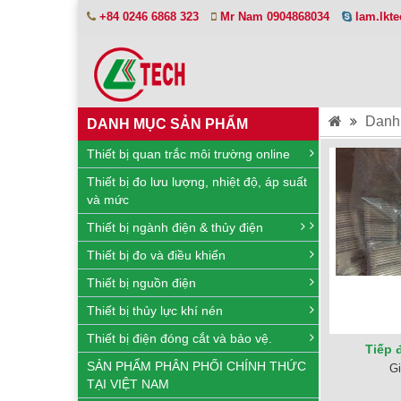
+84 0246 6868 323
Mr Nam 0904868034
lam.lkt
Danh
DANH MỤC SẢN PHẨM
Thiết bị quan trắc môi trường online
Thiết bị đo lưu lượng, nhiệt độ, áp suất
và mức
Thiết bị ngành điện & thủy điện
Thiết bị đo và điều khiển
Thiết bị nguồn điện
Thiết bị thủy lực khí nén
Thiết bị điện đóng cắt và bảo vệ.
Tiếp 
SẢN PHẨM PHÂN PHỐI CHÍNH THỨC
Gi
TẠI VIỆT NAM