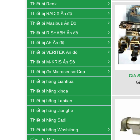
Thiết bị Renk
Thiết bị RADIX Ấn độ
Thiết bị Masibus Ấn Độ
Thiết bị RISHABH Ấn độ
Thiết bị AE Ấn độ
Thiết bị VERITEK Ấn độ
Thiết bị M-KRIS Ấn Độ
Thiết bị đo MicrosensorCop
Giá 
Thiết bị hãng Lianhua
Gi
Thiết bị hãng xinda
Thiết bị hãng Lantian
Thiết bị hãng Jianghe
Thiết bị hãng Sadi
Thiết bị hãng Woshilong
Cầu chì Miro