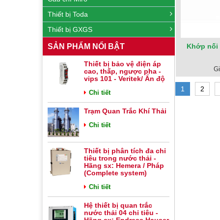
Thiết bị Toda
Thiết bị GXGS
Khớp nối 
SẢN PHẨM NỔI BẬT
Thiết bị bảo vệ điện áp
Gi
cao, thấp, ngược pha -
vips 101 - Veritek/ Ấn độ
1
2
Chi tiết
Trạm Quan Trắc Khí Thải
Chi tiết
Thiết bị phân tích đa chỉ
tiêu trong nước thải -
Hãng sx: Hemera / Pháp
(Complete system)
Chi tiết
Hệ thiết bị quan trắc
nước thải 04 chỉ tiêu -