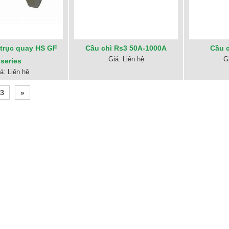
trục quay HS GF
Cầu chì Rs3 50A-1000A
Cầu c
Giá: Liên hệ
G
series
á: Liên hệ
3
»